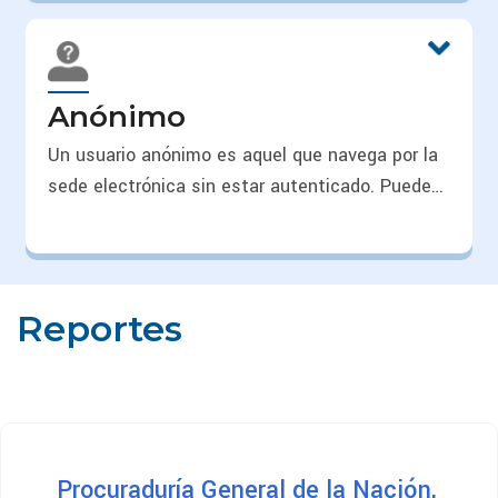
realizar los diferentes trámites que se
encuentran a su disposición. Para registrarse,
pulse en la parte superior derecha la opción de
Anónimo
“Registrarse”.
Un usuario anónimo es aquel que navega por la
sede electrónica sin estar autenticado. Puede
únicamente generar radicaciones de PQRSDF, y
realizar consultas. La Procuraduría General de la
Nación no guarda ningún registro de dirección IP
y garantiza su anonimato.
Reportes
Procuraduría General de la Nación,