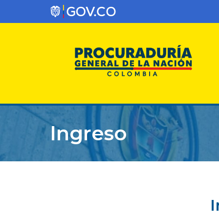
Ingreso
I