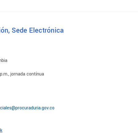
ión, Sede Electrónica
mbia
 p.m., jornada contínua
iciales@procuraduria.gov.co
k